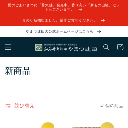
コンテ
夏のごあいさつに「暑気拂」発売中。香り高い「新もの山椒」セッ
ンツに
トもございます。
進む
青のり新物出ました。是非ご賞味ください。
やまつ辻田の公式ホームページはこちら
カ
ー
ト
コ
新商品
レ
ク
シ
並び替え
41個の商品
ョ
ン