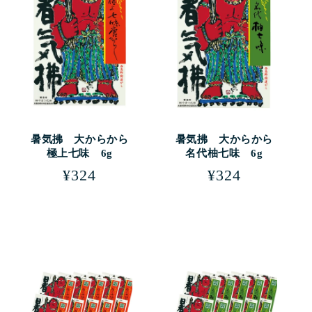
暑気拂 大からから
暑気拂 大からから
極上七味 6g
名代柚七味 6g
通
¥324
通
¥324
常
常
価
価
格
格