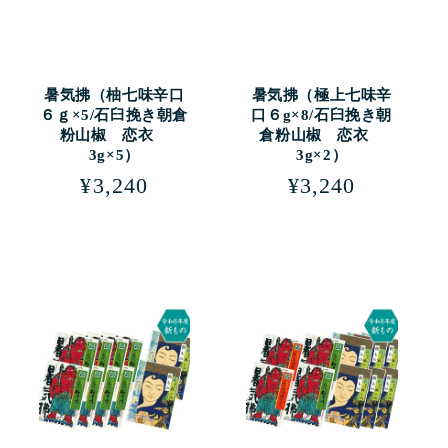
暑気拂（柚七味辛口
暑気拂（極上七味辛
６ｇ×5/石臼挽き朝倉
口６g×8/石臼挽き朝
粉山椒 恋衣
倉粉山椒 恋衣
3g×5）
3g×2）
通
¥3,240
通
¥3,240
常
常
価
価
格
格