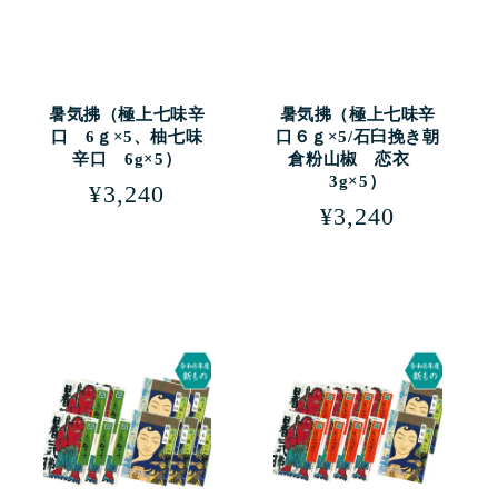
暑気拂（極上七味辛
暑気拂（極上七味辛
口 6ｇ×5、柚七味
口６ｇ×5/石臼挽き朝
辛口 6g×5）
倉粉山椒 恋衣
3g×5）
通
¥3,240
通
¥3,240
常
常
価
価
格
格