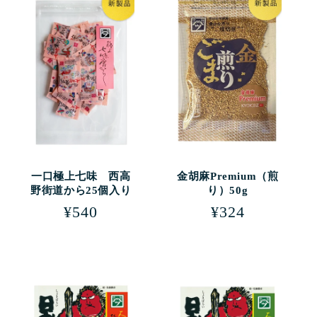
:
一口極上七味 西高
金胡麻Premium（煎
野街道から25個入り
り）50g
通
¥540
通
¥324
常
常
価
価
格
格