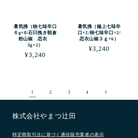
暑気拂（柚七味辛口
暑気拂（極上七味辛
６g×8/石臼挽き朝倉
口×2/柚七味辛口×2/
粉山椒 恋衣
恋衣山椒３ｇ×6）
3g×2）
通
¥3,240
通
¥3,240
常
常
価
価
格
格
1
2
3
4
株式会社やまつ辻田
特定商取引法に基づく通信販売業者の表示