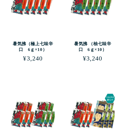
暑気拂（極上七味辛
暑気拂 （柚七味辛
口 6ｇ×10）
口 6ｇ×10）
通
¥3,240
通
¥3,240
常
常
価
価
格
格