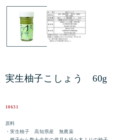
ー
ダ
ル
で
メ
デ
ィ
ア
(1)
を
開
く
実生柚子こしょう 60g
10631
原料
・実生柚子 高知県産 無農薬
種子から数十余年の歳月を経た木よりの柚子