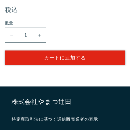
常
税込
数量
価
実
実
格
生
生
柚
柚
カートに追加する
子
子
こ
こ
し
し
ょ
ょ
う
う
60g
60g
株式会社やまつ辻田
の
の
数
数
特定商取引法に基づく通信販売業者の表示
量
量