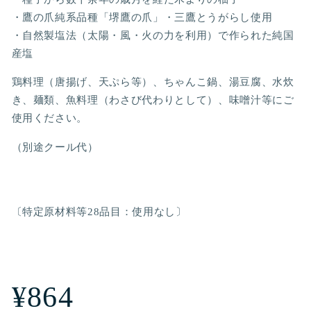
・鷹の爪純系品種「堺鷹の爪」・三鷹とうがらし使用
・自然製塩法（太陽・風・火の力を利用）で作られた純国
産塩
鶏料理（唐揚げ、天ぷら等）、ちゃんこ鍋、湯豆腐、水炊
き、麺類、魚料理（わさび代わりとして）、味噌汁等にご
使用ください。
（別途クール代）
〔特定原材料等28品目：使用なし〕
通
¥864