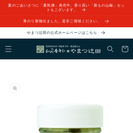
コンテ
夏のごあいさつに「暑気拂」発売中。香り高い「新もの山椒」セッ
ンツに
トもございます。
進む
青のり新物出ました。是非ご賞味ください。
やまつ辻田の公式ホームページはこちら
カ
ー
ト
商品情
報にス
キップ