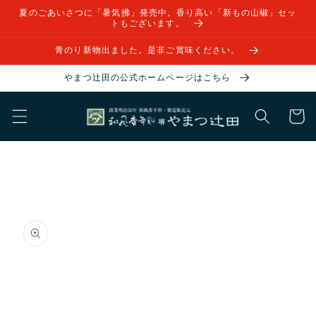
コンテ
夏のごあいさつに「暑気拂」発売中。香り高い「新もの山椒」セッ
ンツに
トもございます。
進む
青のり新物出ました。是非ご賞味ください。
やまつ辻田の公式ホームページはこちら
カ
ー
ト
商品情
報にス
キップ