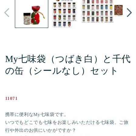
メ
デ
ィ
ア
(1)
を
開
く
My七味袋（つばき白）と千代
の缶（シールなし）セット
11071
携帯に便利なMy七味袋です。
いつでもどこでも七味をお楽しみいただける七味袋。ご旅
行や外出のお供にいかがですか？