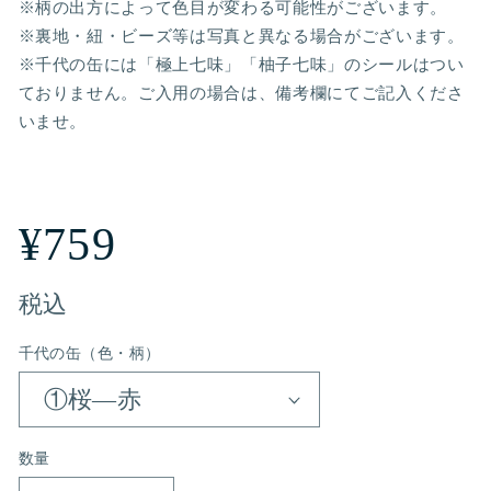
※柄の出方によって色目が変わる可能性がございます。
※裏地・紐・ビーズ等は写真と異なる場合がございます。
※千代の缶には「極上七味」「柚子七味」のシールはつい
ておりません。ご入用の場合は、備考欄にてご記入くださ
いませ。
通
¥759
常
税込
千代の缶（色・柄）
価
格
数量