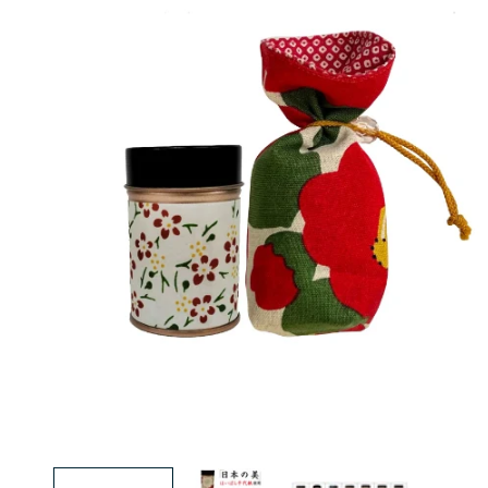
モ
ー
ダ
ル
で