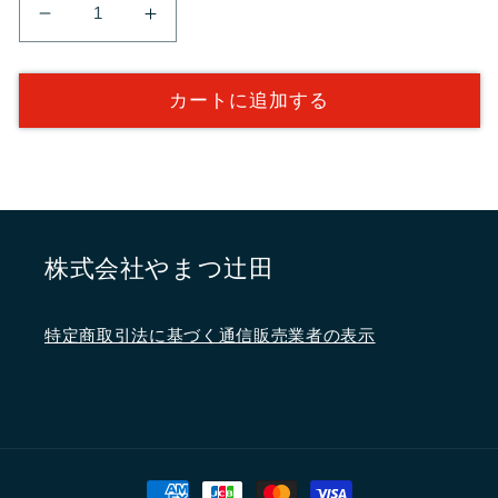
My
My
七
七
味
味
カートに追加する
袋
袋
（つ
（つ
ば
ば
き
き
白）
白）
と
と
株式会社やまつ辻田
千
千
代
代
特定商取引法に基づく通信販売業者の表示
の
の
缶
缶
（シ
（シ
ー
ー
ル
ル
決