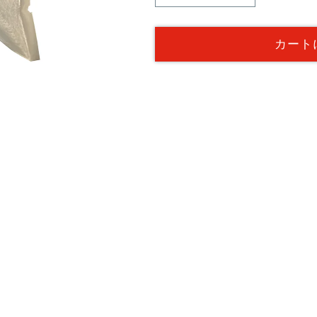
格
州
州
梅
梅
カート
（白
（白
干
干
し・
し・
し
し
そ
そ
入
入
り）
り）
250g
250g
の
の
数
数
量
量
を
を
減
増
ら
や