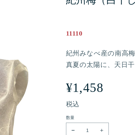
紀州梅（白干し
11110
紀州みなべ産の南高
真夏の太陽に、天日
通
¥1,458
常
税込
数量
価
紀
紀