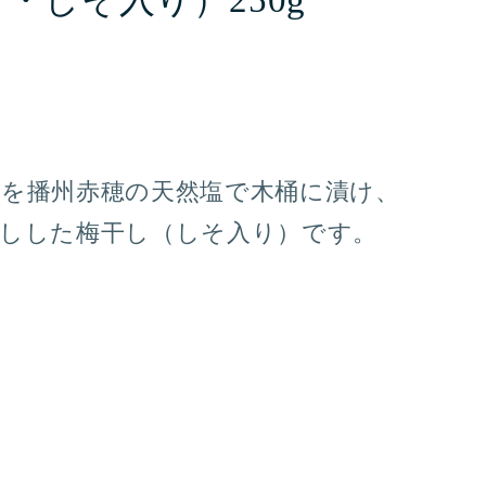
・しそ入り）250g
梅を播州赤穂の天然塩で木桶に漬け、
干しした梅干し（しそ入り）です。