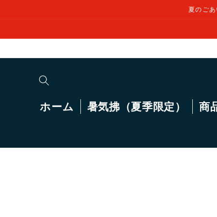
コンテ
夏のごあ
ンツに
進む
ホーム
暑気拂（夏季限定）
商
商品情
報にス
キップ