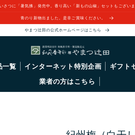
いさつに「暑気拂」発売中。香り高い「新もの山椒」セットもござい
青のり新物出ました。是非ご賞味ください。
やまつ辻田の公式ホームページはこちら
品一覧
インターネット特別企画
ギフト
業者の方はこちら