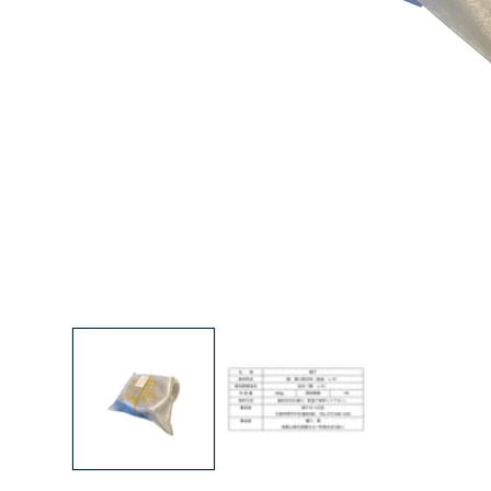
モ
ー
ダ
ル
で
メ
デ
ィ
ア
(1)