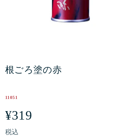
モ
ー
ダ
ル
で
メ
根ごろ塗の赤
デ
ィ
ア
(1)
を
開
11051
く
通
¥319
常
税込