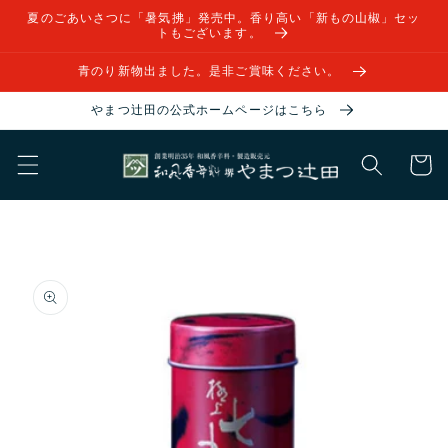
コンテ
夏のごあいさつに「暑気拂」発売中。香り高い「新もの山椒」セッ
ンツに
トもございます。
進む
青のり新物出ました。是非ご賞味ください。
やまつ辻田の公式ホームページはこちら
カ
ー
ト
商品情
報にス
キップ