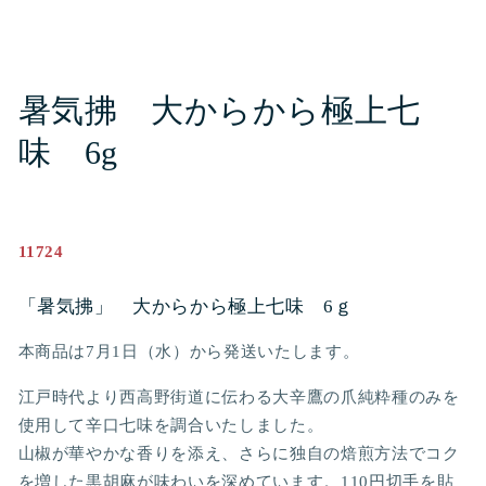
ー
ダ
ル
で
メ
暑気拂 大からから極上七
デ
ィ
ア
味 6g
(1)
を
開
く
11724
「暑気拂」 大からから極上七味 6
ｇ
本商品は7月1日（水）から発送いたします。
江戸時代より西高野街道に伝わる大辛鷹の爪純粋種のみを
使用して辛口七味を調合いたしました。
山椒が華やかな香りを添え、さらに独自の焙煎方法でコク
を増した黒胡麻が味わいを深めています。110
円切手を貼