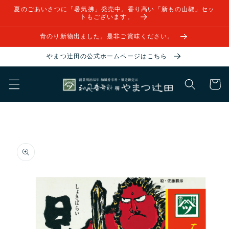
コンテ
夏のごあいさつに「暑気拂」発売中。香り高い「新もの山椒」セッ
ンツに
トもございます。
進む
青のり新物出ました。是非ご賞味ください。
やまつ辻田の公式ホームページはこちら
カ
ー
ト
商品情
報にス
キップ