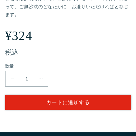
って、ご無沙汰のどなたかに、お送りいただければと存じ
ます。
通
¥324
常
税込
数量
価
暑
暑
格
気
気
拂
拂
カートに追加する
大
大
か
か
ら
ら
か
か