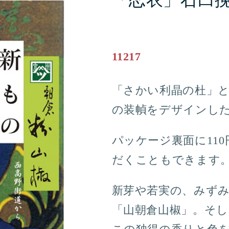
「恋衣」石臼
11217
「さかい利晶の杜」
の装幀をデザインし
パッケージ裏面に11
だくこともできます
新芽や若実の、みず
「山朝倉山椒」。そし