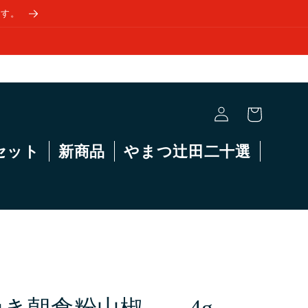
ます。
ロ
カ
グ
ー
イ
ト
ン
セット
新商品
やまつ辻田二十選