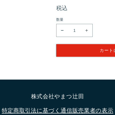
常
税込
数量
価
「恋
「恋
格
衣」
衣」
石
石
カート
臼
臼
挽
挽
き
き
朝
朝
倉
倉
粉
粉
山
山
株式会社やまつ辻田
椒
椒
4g
4g
特定商取引法に基づく通信販売業者の表示