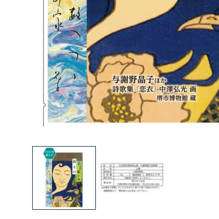
モ
ー
ダ
ル
で
メ
デ
ィ
ア
(1)