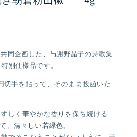
挽き朝倉粉山椒 4g
と共同企画した、与謝野晶子の詩歌集
た特別仕様品です。
0円切手を貼って、そのまま投函いた
。
みずしく華やかな香りを保ち続ける
て、清々しい若緑色。