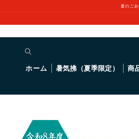
コンテ
夏のごあ
ンツに
進む
ホーム
暑気拂（夏季限定）
商
商品情
報にス
キップ