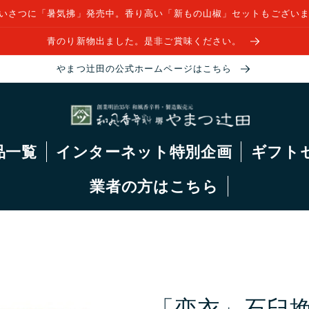
いさつに「暑気拂」発売中。香り高い「新もの山椒」セットもござい
青のり新物出ました。是非ご賞味ください。
やまつ辻田の公式ホームページはこちら
品一覧
インターネット特別企画
ギフト
業者の方はこちら