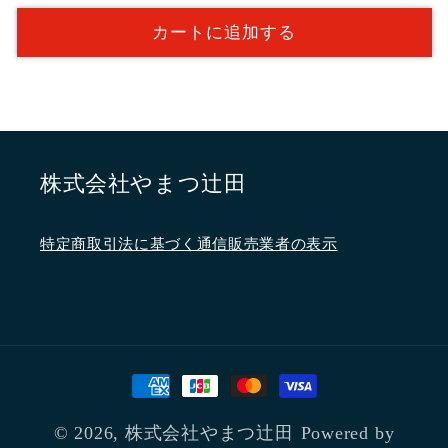
タ
タ
カートに追加する
ー
ー
ネ
ネ
ッ
ッ
ト
ト
特
特
株式会社やまつ辻田
別
別
企
企
画
画
特定商取引法に基づく通信販売業者の表示
（「み
（「み
だ
だ
れ
れ
髪」
髪」
名
名
決
代
代
済
柚
柚
方
© 2026,
株式会社やまつ辻田
Powered by