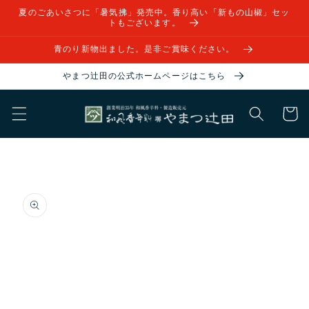
コンテ
夏のごあいさつに「暑気拂」発売中。香り高い「新もの山椒」セッ
ンツに
トもございます。
進む
青のり新物出ました。是非ご賞味ください。
やまつ辻田の公式ホームページはこちら
カ
ー
ト
商品情
報にス
キップ