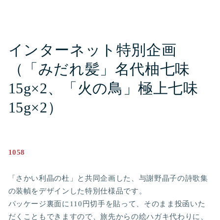
ー
ダ
ル
で
メ
インターネット特別企画
デ
ィ
ア
（「みだれ髪」名代柚七味
(1)
を
15g×2、「火の鳥」極上七味
開
く
15g×2）
1058
「さかい利晶の杜」と共同企画した、与謝野晶子の詩歌集
の装幀をデザインした特別仕様品です。
パッケージ裏面に110円切手を貼って、そのまま投函いた
だくこともできますので、旅先からの絵ハガキ代わりに、