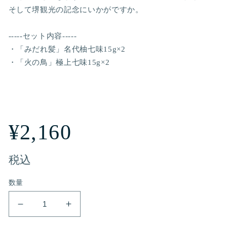
そして堺観光の記念にいかがですか。
-----セット内容-----
・「みだれ髪」名代柚七味15g×2
・「火の鳥」極上七味15g×2
通
¥2,160
常
税込
数量
価
イ
イ
格
ン
ン