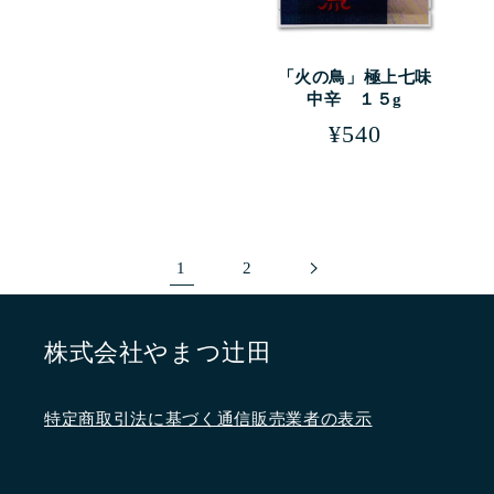
価
格
「火の鳥」極上七味
中辛 １５g
通
¥540
常
価
格
1
2
株式会社やまつ辻田
特定商取引法に基づく通信販売業者の表示