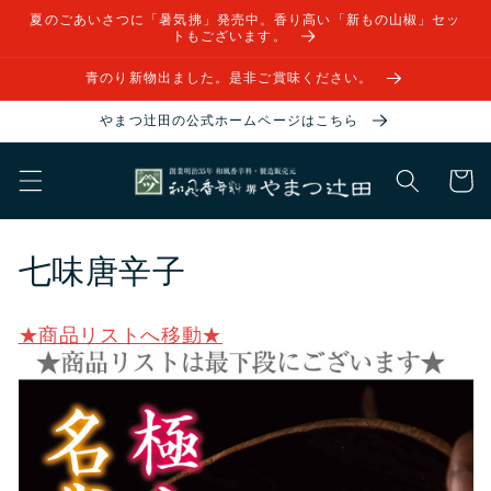
コンテ
夏のごあいさつに「暑気拂」発売中。香り高い「新もの山椒」セッ
ンツに
トもございます。
進む
青のり新物出ました。是非ご賞味ください。
やまつ辻田の公式ホームページはこちら
カ
ー
ト
コ
七味唐辛子
レ
★商品リストへ移動★
ク
シ
ョ
ン