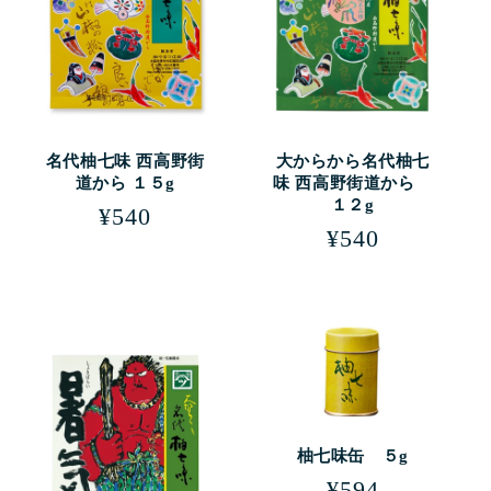
名代柚七味 西高野街
大からから名代柚七
道から １５g
味 西高野街道から
１２g
通
¥540
通
¥540
常
常
価
価
格
格
柚七味缶 ５g
通
¥594