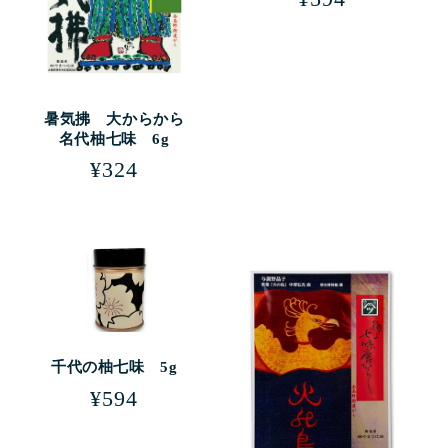
常
価
格
暑気拂 大からから
名代柚七味 6g
通
¥324
常
価
格
千代の柚七味 5g
通
¥594
常