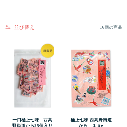
並び替え
16個の商品
一口極上七味 西高
極上七味 西高野街道
野街道から25個入り
から １５g