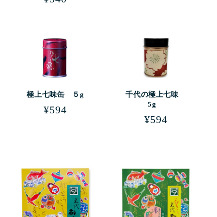
常
常
価
価
格
格
極上七味缶 ５g
千代の極上七味
5g
通
¥594
通
¥594
常
常
価
価
格
格