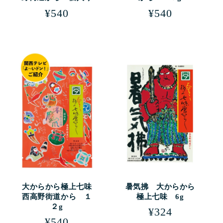
通
¥540
通
¥540
常
常
価
価
格
格
大からから極上七味
暑気拂 大からから
西高野街道から １
極上七味 6g
２g
通
¥324
通
¥540